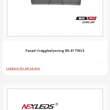
Fasad-/väggbelysning WL41 7Wx2
Logga in för att se pris