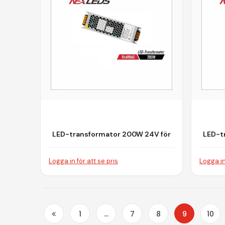
LED-transformator 200W 24V för
LED-t
LED-belysning
Logga in för att se pris
Logga in
1
…
7
8
9
10