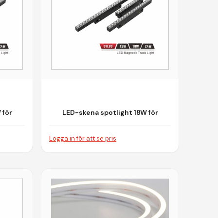
 för
LED-skena spotlight 18W för
em
Magnetiskt Skensystem
Logga in för att se pris