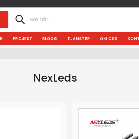
.
R
PROJEKT
BLOGG
TJÄNSTER
OM OSS
KONT
NexLeds