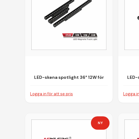
LED-skena spotlight 36° 12W för
LED-s
Magnetiskt Skensystem
M
Logga in för att se pris
Logga in
NY