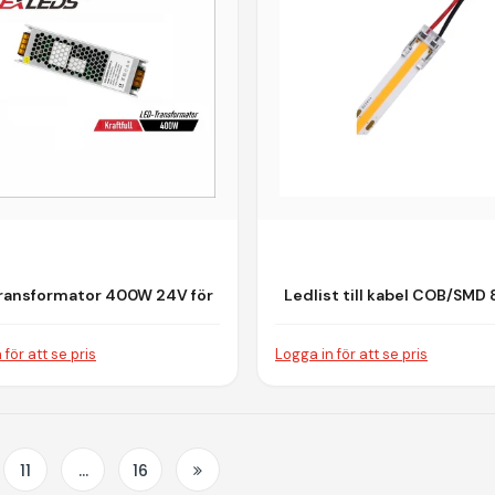
ransformator 400W 24V för
Ledlist till kabel COB/SMD
LED-belysning
PIN IP20 5V-24V
 för att se pris
Logga in för att se pris
11
…
16