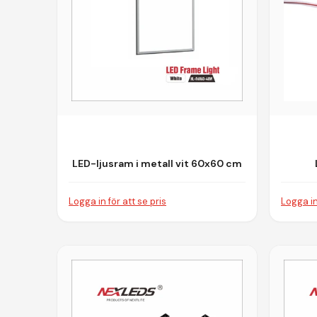
LED-ljusram i metall vit 60x60 cm
40W 3CCT för infälld montering
Logga in för att se pris
Logga in