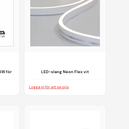
4W för
LED-slang Neon Flex vit
em
6,5mm*13mm IP67
Logga in för att se pris