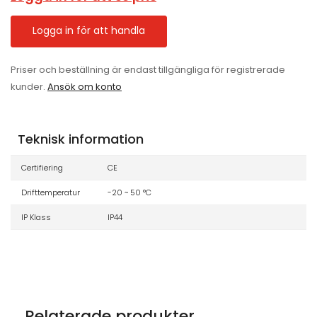
Logga in för att handla
Priser och beställning är endast tillgängliga för registrerade
kunder.
Ansök om konto
Teknisk information
Certifiering
CE
Drifttemperatur
-20 ~ 50 °C
IP Klass
IP44
Relaterade produkter