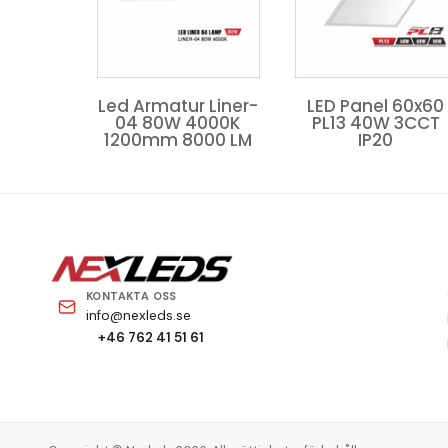
LED Panel 60x60
LED Panel 60x60
r Liner-
PL13 40W 3CCT
PL13 40W 4000K
4000K
IP20
IP20
000 LM
KONTAKTA OSS
info@nexleds.se
+46 762 41 51 61