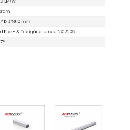
20 LM/W
sram
20*120*800 mm
ed Park- & Trädgårdslampa NX12205
7°