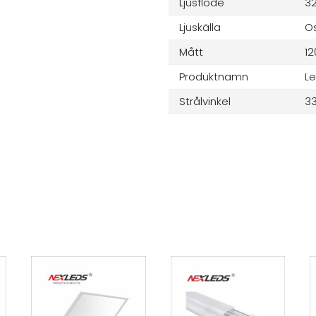
Ljusflöde
3
Ljuskälla
O
Mått
1
Produktnamn
L
Strålvinkel
33