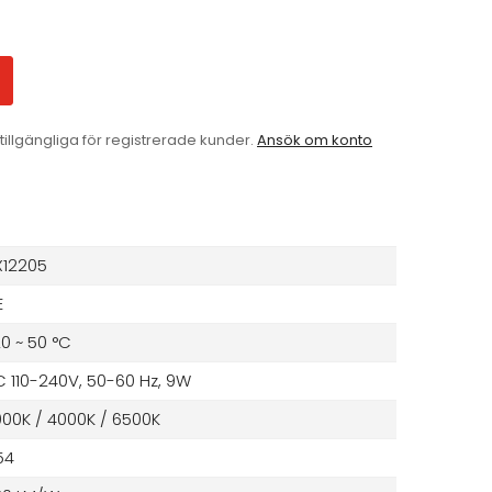
tillgängliga för registrerade kunder.
Ansök om konto
X12205
E
0 ~ 50 °C
 110-240V, 50-60 Hz, 9W
00K / 4000K / 6500K
54