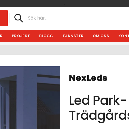
.
R
PROJEKT
BLOGG
TJÄNSTER
OM OSS
KONT
NexLeds
Led Park-
Trädgård