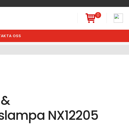
0
AKTA OSS
 &
slampa NX12205