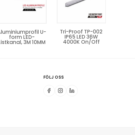
Tri-Proof TP-002
FROGGY Vattentät
Plafo
IP65 LED 36W
IP65 7W 3000K
40
4000K On/Off
FÖLJ OSS