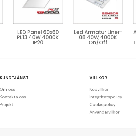
Led Armatur Liner-
Aluminiumprofil U-
08 40W 4000K
form LED-
On/Off
Listkanal, 3M 10MM
KUNDTJÄNST
VILLKOR
Om oss
Köpvillkor
Kontakta oss
Integritetspolicy
Projekt
Cookiepolicy
Användarvillkor