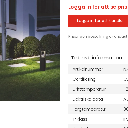
Logga in för att se pris
Logga in för att handla
Priser och beställning är endast 
Teknisk information
Artikelnummer
N
Certifiering
C
Drifttemperatur
-2
Elektriska data
AC
Färgtemperatur
30
IP Klass
IP