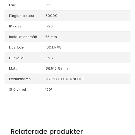
Färg
Vit
Färgtemperatur
3000K
IP Klass
IP20
Installationsmått
75 mm
Ljusflöde
100 LM/W
Ljuskälla
SMD
Mått
86.5*31.5 mm
Produktnamn
MARKO LED DOWNLIGHT
Strålvinkel
120°
Relaterade produkter